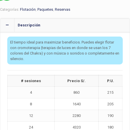
Categorías:
Flotación
,
Paquetes
,
Reservas
Descripción
El tiempo ideal para maximizar beneficios. Puedes elegir flotar
con cromoterapia (terapias de luces en donde se usan los 7
colores del Chakra) y con música o sonidos o completamente en
silencio.
# sesiones
Precio S/.
P.U.
4
860
215
8
1640
205
12
2280
190
24
4320
180