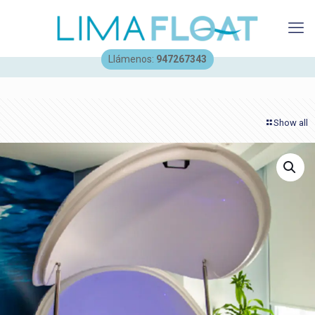
Llámenos:
947267343
Show all