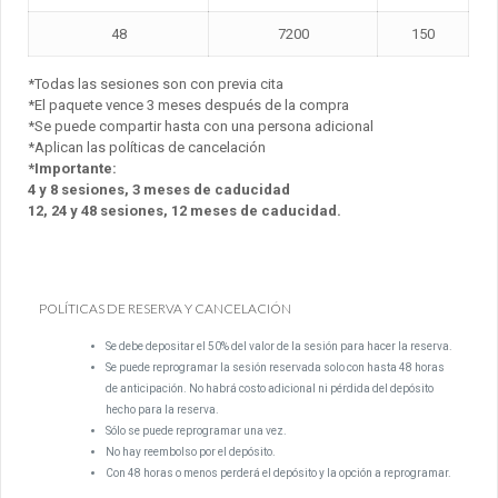
48
7200
150
*Todas las sesiones son con previa cita
*El paquete vence 3 meses después de la compra
*Se puede compartir hasta con una persona adicional
*Aplican las políticas de cancelación
*Importante:
4 y 8 sesiones, 3 meses de caducidad
12, 24 y 48 sesiones, 12 meses de caducidad.
POLÍTICAS DE RESERVA Y CANCELACIÓN
Se debe depositar el 50% del valor de la sesión para hacer la reserva.
Se puede reprogramar la sesión reservada solo con hasta 48 horas
de anticipación. No habrá costo adicional ni pérdida del depósito
hecho para la reserva.
Sólo se puede reprogramar una vez.
No hay reembolso por el depósito.
Con 48 horas o menos perderá el depósito y la opción a reprogramar.